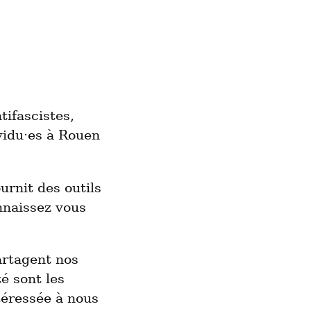
ifascistes,
ividu·es à Rouen
urnit des outils
nnaissez vous
artagent nos
té sont les
ntéressée à nous