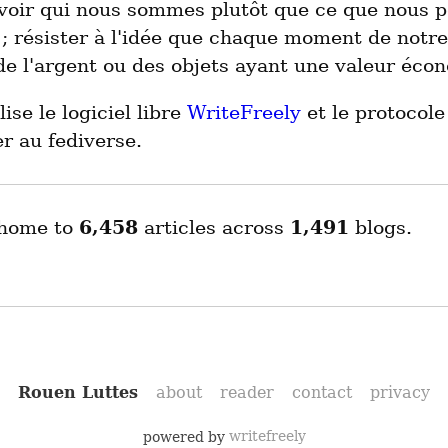
avoir qui nous sommes plutôt que ce que nous 
; résister à l'idée que chaque moment de notre
e l'argent ou des objets ayant une valeur éco
lise le logiciel libre
WriteFreely
et le protocole
r au fediverse.
 home to
6,458
articles across
1,491
blogs.
Rouen Luttes
about
reader
contact
privacy
powered by
writefreely