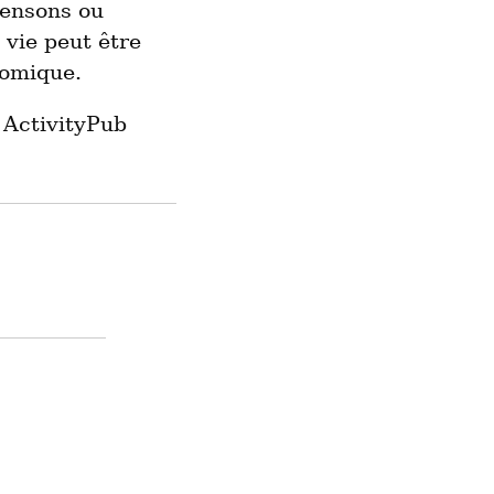
pensons ou
 vie peut être
nomique.
 ActivityPub